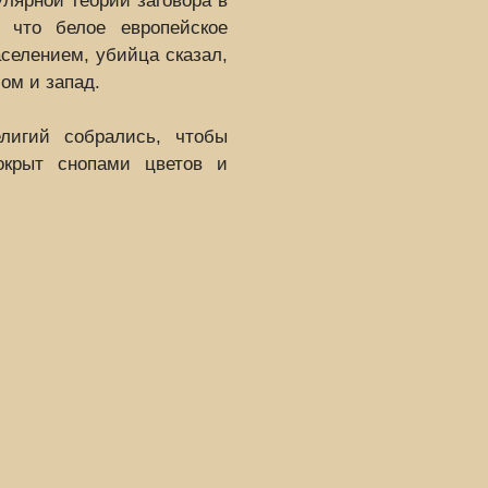
лярной теории заговора в
, что белое европейское
селением, убийца сказал,
ом и запад.
лигий собрались, чтобы
покрыт снопами цветов и