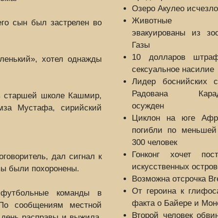
Озеро Акулео исчезло
Животные бу
его сын был застрелен во
эвакуированы из зоо
Газы
10 долларов штра
аленький», хотел однажды
сексуальное насилие
Лидер боснийских с
Радована Карад
в старшей школе Кашмир,
осужден
мза Мустафа, сирийский
Циклон на юге Афр
погибли по меньшей
300 человек
Гонконг хочет пост
говоритель, дал сигнал к
искусственных остров
вы были похоронены.
Возможна отсрочка Bre
От героина к глифос
 футбольные команды в
факта о Байере и Мон
 По сообщениям местной
Второй человек обви
 день расправы и выжила,