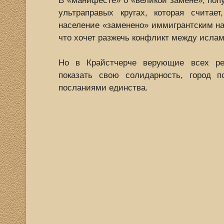
В «манифесте» о «великой замене», попу
ультраправых кругах, которая считает
население «заменено» иммигрантским на
что хочет разжечь конфликт между ислам
Но в Крайстчерче верующие всех ре
показать свою солидарность, город 
посланиями единства.