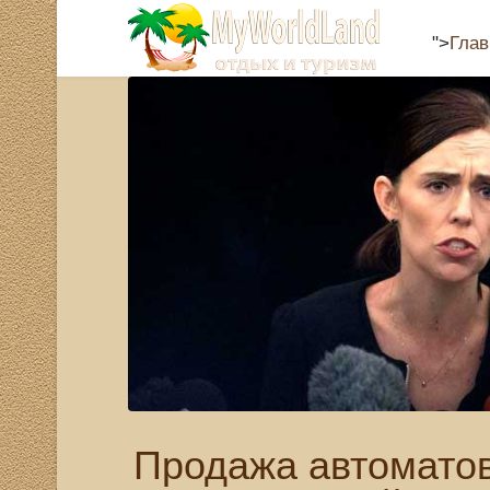
">
Глав
Продажа автомато