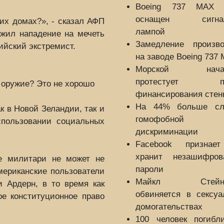
Boeing 737 MAX 
оснащен сигнал
их домах?», - сказал АФП
лампой
ежил нападение на мечеть
Замедление произво
ийский экстремист.
на заводе Boeing 737
Морской начал
протестует пр
 оружие? Это не хорошо
финансирования стен
На 44% больше сл
к в Новой Зеландии, так и
гомофобной
спользовании социальных
дискриминации
Facebook признае
хранит незашифров
ле милитари не может не
пароли
американские пользователи
Майкл Стейнх
и Ардерн, в то время как
обвиняется в сексуа
е конституционное право
домогательствах
100 человек погибл