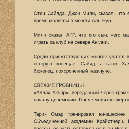
Отец Сайяда, Джон Милн, сказал, что 
время молитвы в мечети Аль-Нур.
Милн сказал AFP, что его сын, «его м
играть за клуб на севере Англии.
Среди присутствующих многие учатся 
которую посещает Сайяд, а также Ха
беженец, похороненный накануне.
СВЕЖИЕ ГРОБНИЦЫ
«Аллах Акбар», переданный через громко
началу церемонии. После молитвы жерт
Тарик Омар тренировал юношеские
Объединенной академии Крайстчерч.
прессы, ее мать оставила ее в ан-Нур в