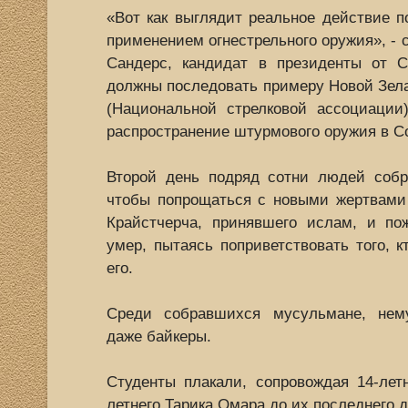
«Вот как выглядит реальное действие 
применением огнестрельного оружия», - 
Сандерс, кандидат в президенты от 
должны последовать примеру Новой Зел
(Национальной стрелковой ассоциации
распространение штурмового оружия в С
Второй день подряд сотни людей соб
чтобы попрощаться с новыми жертвами
Крайстчерча, принявшего ислам, и пож
умер, пытаясь поприветствовать того, к
его.
Среди собравшихся мусульмане, нем
даже байкеры.
Студенты плакали, сопровождая 14-лет
летнего Тарика Омара до их последнего 