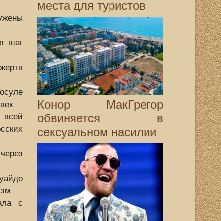
места для туристов
ужены
ет шаг
 жертв
осуле
Конор МакГрегор
овек
обвиняется в
 всей
сских
сексуальном насилии
через
айдо
изм
ала с