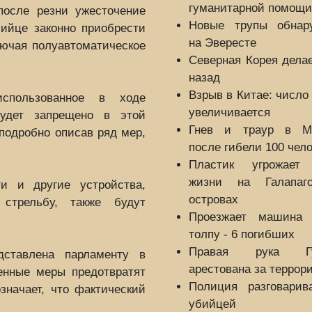
гуманитарной помощи
после резни ужесточение
Новые трупы обнар
бийце законно приобрести
на Эвересте
лючая полуавтоматическое
Северная Корея дела
назад
Взрыв в Китае: число
использованное в ходе
увеличивается
будет запрещено в этой
Гнев и траур в М
 подробно описав ряд мер,
после гибели 100 чел
Пластик угрожает
жизни на Галапаго
и и другие устройства,
островах
стрельбу, также будут
Проезжает машина 
толпу - 6 погибших
Правая рука Гу
ставлена ​​парламенту в
арестована за террор
енные меры предотвратят
Полиция разговарив
значает, что фактический
убийцей