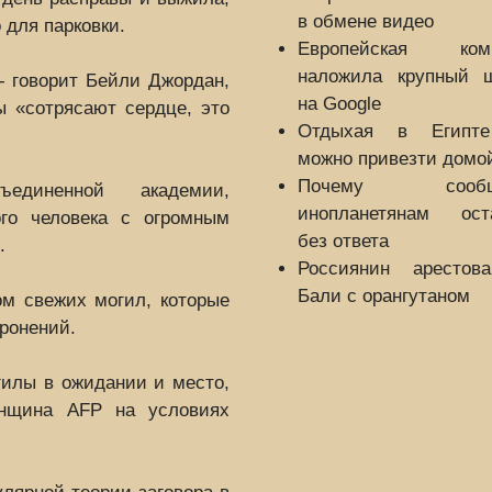
в обмене видео
 для парковки.
Европейская ком
наложила крупный 
 - говорит Бейли Джордан,
на Google
ы «сотрясают сердце, это
Отдыхая в Египт
можно привезти домо
Почему сообщ
единенной академии,
инопланетянам ост
ого человека с огромным
без ответа
.
Россиянин арестов
Бали с орангутаном
м свежих могил, которые
ронений.
гилы в ожидании и место,
енщина AFP на условиях