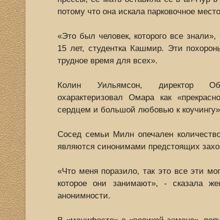
потому что она искала парковочное место
«Это был человек, которого все знали»,
15 лет, студентка Кашмир. Эти похорон
трудное время для всех».
Колин Уильямсон, директор Объ
охарактеризовал Омара как «прекрасн
сердцем и большой любовью к коучингу»
Сосед семьи Милн опечален количество
являются синонимами предстоящих захо
«Что меня поразило, так это все эти мо
которое они занимают», - сказала ж
анонимности.