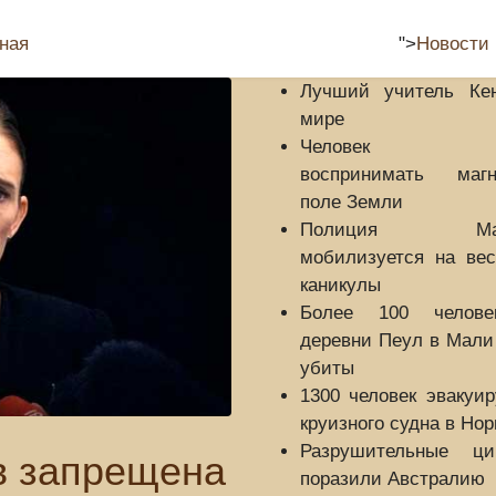
Страны
Отдых
Развлечения
ная
">
Новости
Лучший учитель Ке
мире
Человек бу
воспринимать магн
поле Земли
Полиция Май
мобилизуется на вес
каникулы
Более 100 челов
деревни Пеул в Мали
убиты
1300 человек эвакуи
круизного судна в Нор
Разрушительные ци
в запрещена
поразили Австралию