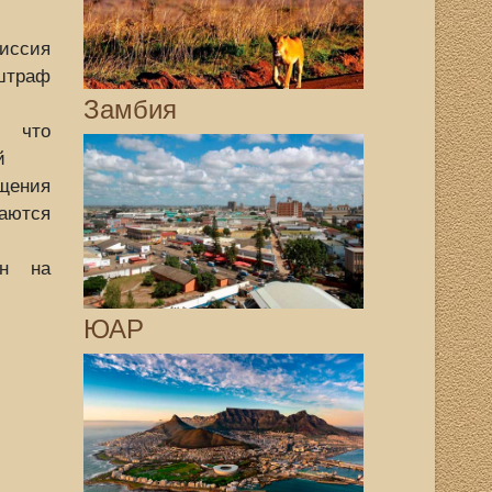
иссия
штраф
Замбия
е что
й
ения
аются
ан на
ЮАР