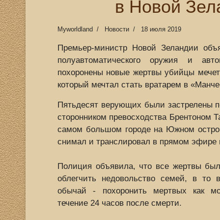
в Новой Зел
Myworldland
Новости
18 июля 2019
Премьер-министр Новой Зеландии объя
полуавтоматического оружия и авто
похоронены новые жертвы убийцы мечети
который мечтал стать вратарем в «Манч
Пятьдесят верующих были застрелены п
сторонником превосходства Брентоном Та
самом большом городе на Южном остров
снимал и транслировал в прямом эфире 
Полиция объявила, что все жертвы был
облегчить недовольство семей, в то 
обычай - похоронить мертвых как м
течение 24 часов после смерти.