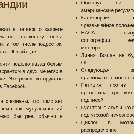
андии
Обманул ли Б
американские регуля
Калифорния вв
чрезвычайное положе
вил в четверг о запрете
НАСА выпуск
матов, поскольку были
фотографии вели
, в том числе подросток,
метеора
естер Юнайтед»
Линия Бошан не бу
OIF
очти неделю назад белым
Следующая зи
ррантом в двух мечетях в
прививка от гриппа го
е. Это резня, которую он
Петиция против B
в Facebook.
превысила три мил
подписей
и опознаны, что помогает
Культовые акулы нах
время как мусульманский
под угрозой исчезнов
ожно быстрее, обычно в
Циклон в Мозамб
распределение