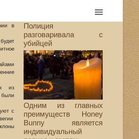
Полиция
нии в
разговаривала с
дет
убийцей
итное
ами
енние
ек из
 были
Одним из главных
руют с
преимуществ Honey
вегии
Bunny является
клоны
индивидуальный