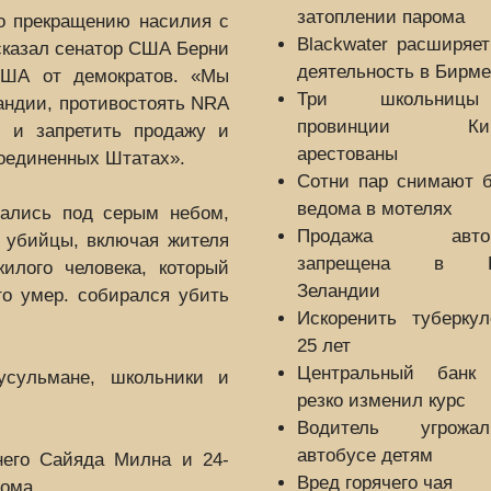
затоплении парома
по прекращению насилия с
Blackwater расширяе
сказал сенатор США Берни
деятельность в Бирме
США от демократов. «Мы
Три школьни
андии, противостоять NRA
провинции Кир
) и запретить продажу и
арестованы
оединенных Штатах».
Сотни пар снимают б
ведома в мотелях
рались под серым небом,
Продажа автом
 убийцы, включая жителя
запрещена в Н
илого человека, который
Зеландии
то умер. собирался убить
Искоренить туберкул
25 лет
Центральный бан
усульмане, школьники и
резко изменил курс
Водитель угрож
автобусе детям
него Сайяда Милна и 24-
Вред горячего чая
дома.