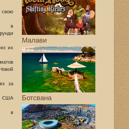
т свою
цы в
унди
Малави
ез их
атов
овой
ез за
Ботсвана
к США
ал в