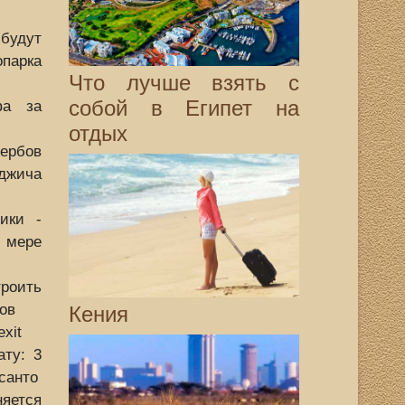
дут
парка
Что лучше взять с
собой в Египет на
фа за
отдых
ербов
жича
ики -
 мере
роить
ов
Кения
xit
ату: 3
санто
няется