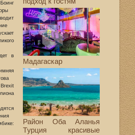
подход к гостям
оинг
торы
одит
ние
ает
кого
дет в
Мадагаскар
мняя
това
rexit
лиона
одятся
ения
Район Оба Аланья
ике:
Турция красивые