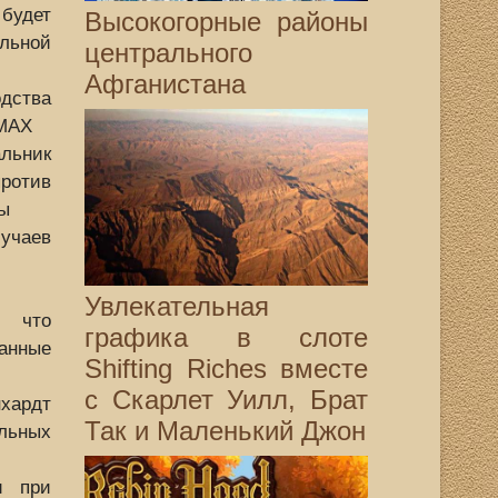
будет
Высокогорные районы
ьной
центрального
Афганистана
дства
 MAX
ьник
отив
ы
учаев
Увлекательная
т что
графика в слоте
анные
Shifting Riches вместе
с Скарлет Уилл, Брат
ардт
Так и Маленький Джон
льных
и при