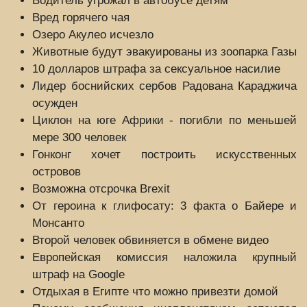
Водитель угрожал в автобусе детям
Вред горячего чая
Озеро Акулео исчезло
Животные будут эвакуированы из зоопарка Газы
10 долларов штрафа за сексуальное насилие
Лидер боснийских сербов Радована Караджича
осужден
Циклон на юге Африки - погибли по меньшей
мере 300 человек
Гонконг хочет построить искусственных
островов
Возможна отсрочка Brexit
От героина к глифосату: 3 факта о Байере и
Монсанто
Второй человек обвиняется в обмене видео
Европейская комиссия наложила крупный
штраф на Google
Отдыхая в Египте что можно привезти домой