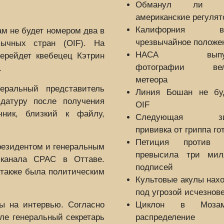
Обманул ли Б
американские регуля
Калифорния вв
 не будет номером два в
чрезвычайное положе
зычных стран (OIF). На
НАСА выпуск
ерейдет квебецец Кэтрин
фотографии вели
.
метеора
еральный представитель
Линия Бошан не бу
датуру после получения
OIF
чник, близкий к файлу,
Следующая зи
прививка от гриппа го
Петиция против B
резидентом и генеральным
превысила три мил
о канала CPAC в Оттаве.
подписей
 также была политическим
Культовые акулы нах
под угрозой исчезнов
ы на интервью. Согласно
Циклон в Мозамб
е генеральный секретарь
распределение