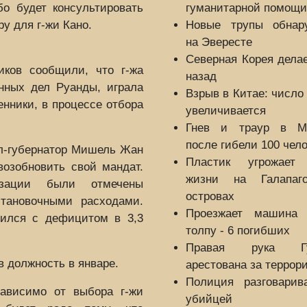
о будет консультировать
гуманитарной помощи
у для г-жи Кано.
Новые трупы обнар
на Эвересте
Северная Корея дела
иков сообщили, что г-жа
назад
нных дел Руанды, играла
Взрыв в Китае: число
нники, в процессе отбора
увеличивается
Гнев и траур в М
после гибели 100 чел
ал-губернатор Мишель Жан
Пластик угрожает
озобновить свой мандат.
жизни на Галапаго
зации были отмечены
островах
становочными расходами.
Проезжает машина 
чился с дефицитом в 3,3
толпу - 6 погибших
Правая рука Гу
 должность в январе.
арестована за террор
Полиция разговарив
зависимо от выбора г-жи
убийцей