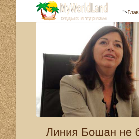
">
Глав
Линия Бошан не б