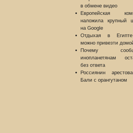
в обмене видео
Европейская ком
наложила крупный 
на Google
Отдыхая в Египт
можно привезти домо
Почему сообщ
инопланетянам ост
без ответа
Россиянин арестов
Бали с орангутаном