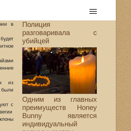
Полиция
нии в
разговаривала с
дет
убийцей
итное
ами
енние
ек из
 были
Одним из главных
руют с
преимуществ Honey
вегии
Bunny является
клоны
индивидуальный