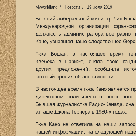
Myworldland
Новости
19 июля 2019
Бывший либеральный министр Лин Бошам
Международной организации франкоя
должность администратора все равно п
Кано, узнавшая наше следственное бюро
Г-жа Бошан, в настоящее время ген
Квебека в Париже, сняла свою канди
других предложений, сообщила исто
который просил об анонимности.
В настоящее время г-жа Кано является п
директором политического новостног
Бывшая журналистка Радио-Канада, она
атташе Джона Тернера в 1980-х годах.
Г-жа Кано не ответила на наши запрос
нашей информации, на следующей недел