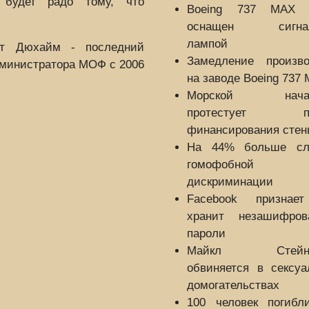
 будет радо тому, что
Boeing 737 MAX 
оснащен сигнал
лампой
нт Дюхайм - последний
Замедление произво
дминистратора МОФ с 2006
на заводе Boeing 737
Морской начал
протестует пр
финансирования стен
На 44% больше сл
гомофобной
дискриминации
Facebook признае
хранит незашифров
пароли
Майкл Стейнх
обвиняется в сексуа
домогательствах
100 человек погибл