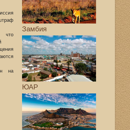
иссия
штраф
Замбия
е что
й
ения
аются
ан на
ЮАР