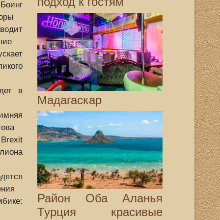
подход к гостям
оинг
торы
одит
ние
ает
кого
дет в
Мадагаскар
мняя
това
rexit
лиона
одятся
ения
Район Оба Аланья
ике:
Турция красивые