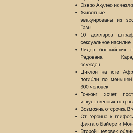
Озеро Акулео исчезло
Животные бу
эвакуированы из зоо
Газы
10 долларов штра
сексуальное насилие
Лидер боснийских с
Радована Карад
осужден
Циклон на юге Афр
погибли по меньшей
300 человек
Гонконг хочет пост
искусственных остров
Возможна отсрочка Bre
От героина к глифос
факта о Байере и Мон
Второй человек обви