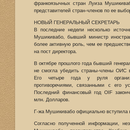
франкоязычных стран Луиза Мушикиваб
представителей стран-членов по ее выбор
НОВЫЙ ГЕНЕРАЛЬНЫЙ СЕКРЕТАРЬ
В последние недели несколько источн
Мушикивабо, бывший министр иностра
более активную роль, чем ее предшестве
на пост директора.
В октябре прошлого года бывший генер
не смогла убедить страны-члены ОИС в
Его четыре года у руля органи
противоречиями, связанными с его у
Последний финансовый год OIF закон
млн. Долларов.
Г-жа Мушикивабо официально вступила в
Согласно полученной информации, не