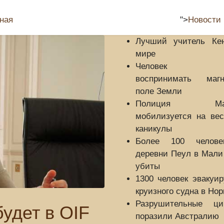
Страны
Отдых
Развлечения
ная
">
Новости
Лучший учитель Ке
мире
Человек бу
воспринимать магн
поле Земли
Полиция Май
мобилизуется на вес
каникулы
Более 100 челов
деревни Пеул в Мали
убиты
1300 человек эвакуи
круизного судна в Нор
Разрушительные ци
удет в OIF
поразили Австралию