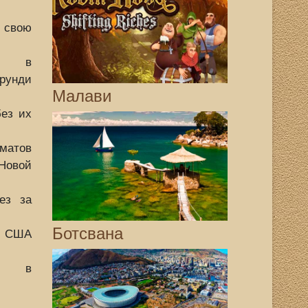
т свою
цы в
унди
Малави
ез их
атов
овой
ез за
Ботсвана
к США
ал в