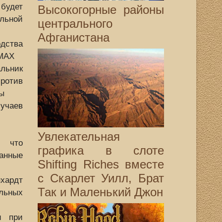
будет
Высокогорные районы
ьной
центрального
Афганистана
дства
 MAX
ьник
отив
ы
учаев
Увлекательная
т что
графика в слоте
анные
Shifting Riches вместе
с Скарлет Уилл, Брат
ардт
Так и Маленький Джон
льных
и при