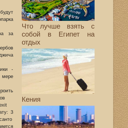
дут
парка
Что лучше взять с
собой в Египет на
фа за
отдых
ербов
жича
ики -
 мере
роить
ов
Кения
xit
ату: 3
санто
няется