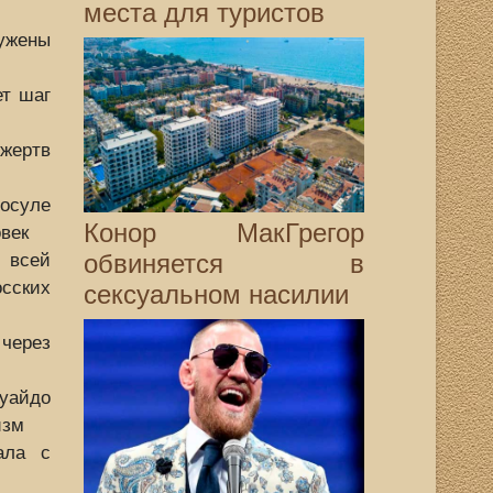
места для туристов
ужены
ет шаг
 жертв
осуле
Конор МакГрегор
овек
обвиняется в
 всей
сских
сексуальном насилии
через
айдо
изм
ала с