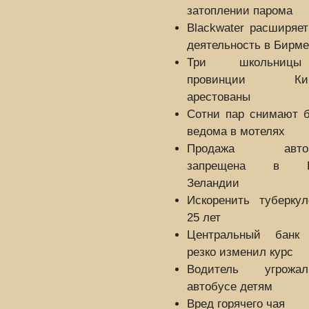
затоплении парома
Blackwater расширяе
деятельность в Бирме
Три школьни
провинции Кир
арестованы
Сотни пар снимают б
ведома в мотелях
Продажа автом
запрещена в Н
Зеландии
Искоренить туберкул
25 лет
Центральный бан
резко изменил курс
Водитель угрож
автобусе детям
Вред горячего чая