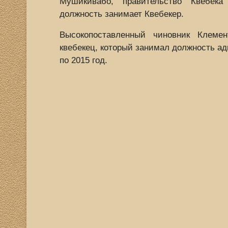
Мушикивабо, правительство Квебека
должность занимает Квебекер.
Высокопоставленный чиновник Клеме
квебекец, который занимал должность а
по 2015 год.