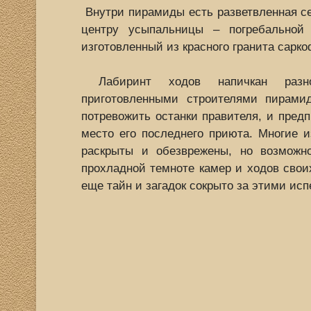
Внутри пирамиды есть разветвленная сет
центру усыпальницы – погребальной 
изготовленный из красного гранита сарк
Лабиринт ходов напичкан разноо
приготовленными строителями пирами
потревожить останки правителя, и предп
место его последнего приюта. Многие 
раскрыты и обезврежены, но возможн
прохладной темноте камер и ходов своих
еще тайн и загадок сокрыто за этими и