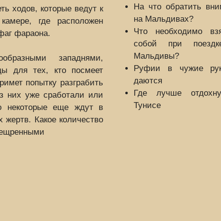
На что обратить вни
ь ходов, которые ведут к
на Мальдивах?
камере, где расположен
Что необходимо вз
офаг фараона.
собой при поезд
Мальдивы?
бразными западнями,
Руфии в чужие ру
ды для тех, кто посмеет
даются
римет попытку разграбить
Где лучше отдохн
из них уже сработали или
Тунисе
о некоторые еще ждут в
 жертв. Какое количество
спещренными