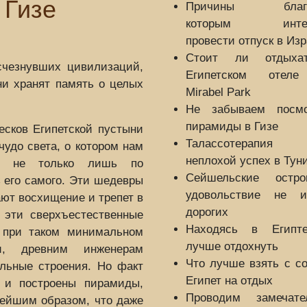
 Гизе
Причины благо
которым интер
провести отпуск в Из
Стоит ли отдыха
счезнувших цивилизаций,
Египетском отел
ни хранят память о целых
Mirabel Park
Не забываем посмо
пирамиды в Гизе
есков Египетской пустыни
Талассотерапия 
удо света, о котором нам
неплохой успех в Тун
ить не только лишь по
Сейшельские остр
 его самого. Эти шедевры
удовольствие не 
ют восхищение и трепет в
дорогих
 эти сверхъестественные
Находясь в Египт
, при таком минимальном
лучше отдохнуть
и, древним инженерам
Что лучше взять с с
альные строения. Но факт
Египет на отдых
х и построены пирамиды,
Проводим замечате
ейшим образом, что даже