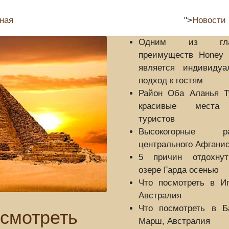
Страны
Отдых
Развлечения
ная
">
Новости
Одним из гла
преимуществ Honey 
является индивидуа
подход к гостям
Район Оба Аланья Т
красивые места
туристов
Высокогорные ра
центрального Афгани
5 причин отдохну
озере Гарда осенью
Что посмотреть в Ип
Австралия
Что посмотреть в Б
смотреть
Марш, Австралия