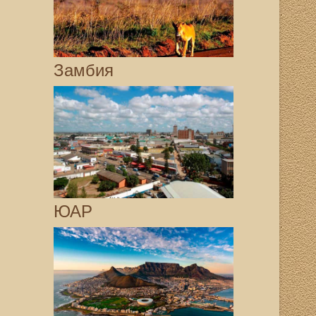
Замбия
ЮАР