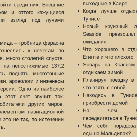
выходные в Каире
ройти среди них. Внешние
Когда лучше отдых
ком и оттого кажущиеся
Тунисе
ли взгляд под лучами
Новый круизный л
Seaside превзоше
ожидания
мида – гробница фараона
Что хорошего в отд
ознеслись к небесам по
Египте и что плохого
, много столетий спустя,
Январь на Красном
у на непостижимые 137,2
отдыхаем зимой
сь поднять многотонные
Планируя поездку в 
ки, археологи и инженеры
что взять с собой
версии. Одно из наиболее
Находясь в Тунис
а этот счет звучит так:
приобрести домой
обитатели других миров,
На чем лу
элементом навигационной
передвигаться в Туни
 это не так, по истечении
Чем себя порадова
ь.
еды на Мальдивах?