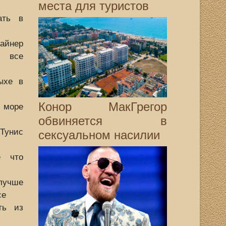
места для туристов
ать в
айнер
л все
ыхе в
Конор МакГрегор
 море
обвиняется в
Тунис
сексуальном насилии
е что
чше
се
ть из