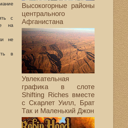
мание
Высокогорные районы
центрального
ять с
Афганистана
ке на
ки не
уть в
Увлекательная
графика в слоте
Shifting Riches вместе
с Скарлет Уилл, Брат
Так и Маленький Джон