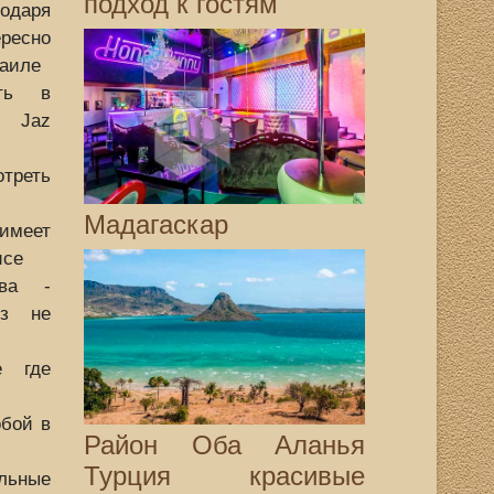
подход к гостям
даря
есно
раиле
ть в
е Jaz
треть
Мадагаскар
имеет
исе
ова -
из не
е где
обой в
Район Оба Аланья
Турция красивые
льные