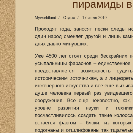
пирамиды в
Myworldland
Отдых
17 июля 2019
Проходят года, заносят пески следы и
один народ сменяет другой и лишь кам
днях давно минувших.
Уже 4500 лет стоят среди бескрайних п
усыпальницы фараонов – единственное ч
предоставляется возможность суд
историческим источникам, а и лицезреть
инженерного искусства и все еще вызыва
душе человека первый раз увидевшего
сооружения. Все еще неизвестно, как
уровне развития науки и техник
посчастливилось создать такие колосс
остается фактом – блоки, из которы
подогнаны и отшлифованы так тщательн