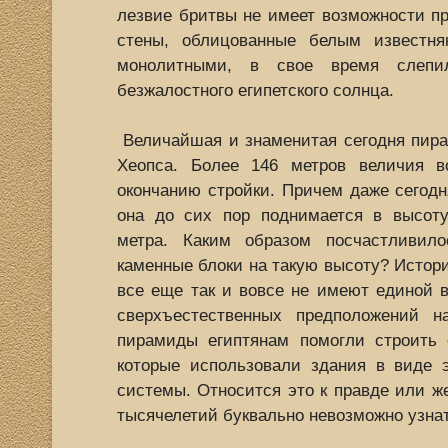
лезвие бритвы не имеет возможности п
стены, облицованные белым известня
монолитными, в свое время слепи
безжалостного египетского солнца.
Величайшая и знаменитая сегодня пира
Хеопса. Более 146 метров величия в
окончанию стройки. Причем даже сегодня
она до сих пор поднимается в высот
метра. Каким образом посчастливило
каменные блоки на такую высоту? Истори
все еще так и вовсе не имеют единой 
сверхъестественных предположений н
пирамиды египтянам помогли строить 
которые использовали здания в виде 
системы. Относится это к правде или же
тысячелетий буквально невозможно узнат