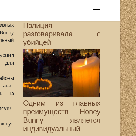
Полиция
вных
Bunny
разговаривала с
льный
убийцей
урция
 для
йоны
стана
ть на
Одним из главных
суич,
преимуществ Honey
Bunny является
акшус
индивидуальный