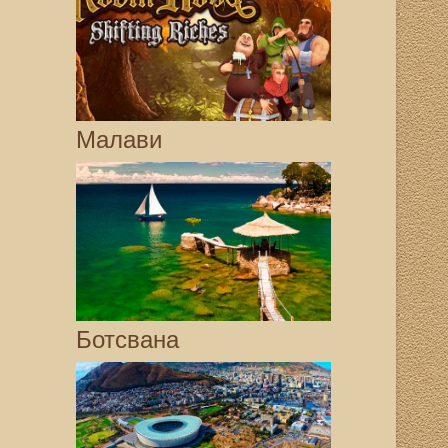
Малави
Ботсвана