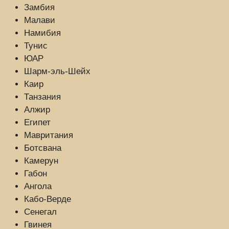
Замбия
Малави
Намибия
Тунис
ЮАР
Шарм-эль-Шейх
Каир
Танзания
Алжир
Египет
Мавритания
Ботсвана
Камерун
Габон
Ангола
Кабо-Верде
Сенегал
Гвинея