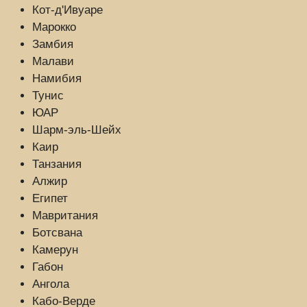
Кот-д'Ивуаре
Марокко
Замбия
Малави
Намибия
Тунис
ЮАР
Шарм-эль-Шейх
Каир
Танзания
Алжир
Египет
Мавритания
Ботсвана
Камерун
Габон
Ангола
Кабо-Верде